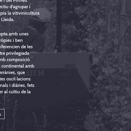
e i del Pirineu
ectiu d’agrupar i
pia la vitivinicultura
 Lleida.
mpta amb unes
ròpies i ben
iferencien de les
tra privilegiada
 amb composició
ma continental amb
errànies, que
es oscil·lacions
als i diàries, fets
r al cultiu de la
A