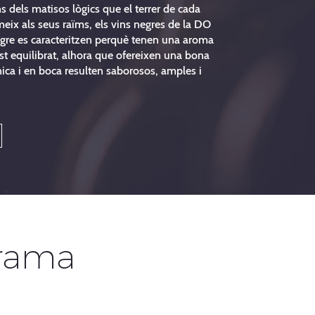
ins dels matisos lògics que el terrer de cada
imeix als seus raïms, els vins negres de la DO
egre es caracteritzen perquè tenen una aroma
st equilibrat, alhora que ofereixen una bona
ica i en boca resulten saborosos, amples i
rama