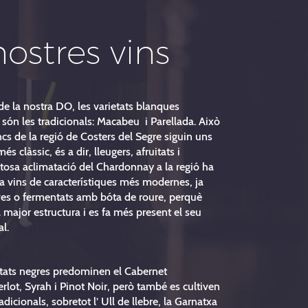
nostres vins
de la nostra DO, les varietats blanques
són les tradicionals: Macabeu i Parellada. Això
ncs de la regió de Costers del Segre siguin uns
més clàssic, és a dir, lleugers, afruitats i
xitosa aclimatació del Chardonnay a la regió ha
 a vins de característiques més modernes, ja
oves o fermentats amb bóta de roure, perquè
major estructura i es fa més present el seu
al.
ietats negres predominen el Cabernet
lot, Syrah i Pinot Noir, però també es cultiven
radicionals, sobretot l’ Ull de llebre, la Garnatxa