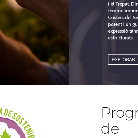
i el Trepat. D
territori impr
Costers del S
potent i un gu
expressió tànn
estructurats.
EXPLORAR
Prog
de