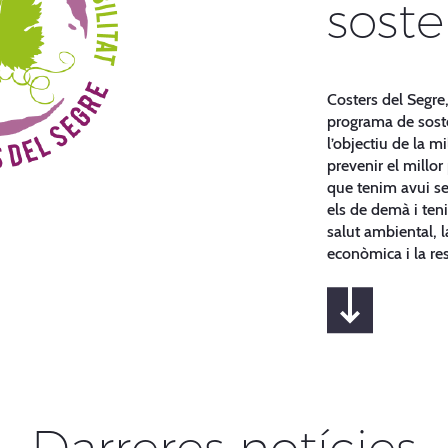
soste
Costers del Segr
programa de soste
l’objectiu de la m
prevenir el millor
que tenim avui se
els de demà i ten
salut ambiental, la
econòmica i la res