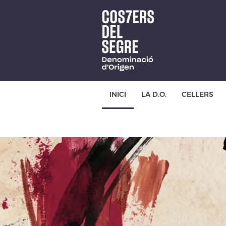
Skip
to
main
content
INICI
LA D.O.
CELLERS