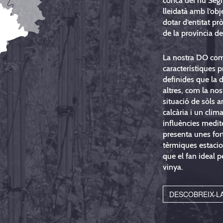
conca del riu Segr
lleidatà amb l’obj
dotar d’entitat prò
de la província de
La nostra DO co
característiques p
definides que la d
altres, com la nos
situació de sòls
calcària i un cli
influències medit
presenta unes fort
tèrmiques estacion
que el fan ideal pe
vinya.
DESCOBREIX-L