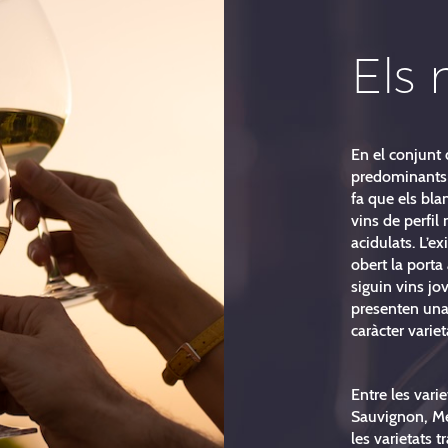
Els 
En el conjunt 
predominants 
fa que els bla
vins de perfil 
acidulats. L’e
obert la porta
siguin vins j
presenten una 
caràcter variet
Entre les var
Sauvignon, Mer
les varietats t