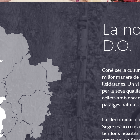
La no
D.O.
Conèixer la cultur
millor manera de 
lleidatanes. Un vi
per la seva qualit
cellers amb encant
paratges naturals..
La Denominació d
Segre és un mosai
territoris repartits