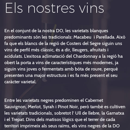
Els nostres vins
En el conjunt de la nostra DO, les varietats blanques
predominants són les tradicionals: Macabeu i Parellada. Això
fa que els blancs de la regió de Costers del Segre siguin uns
vins de perfil més clàssic, és a dir, lleugers, afruitats i
acidulats. L’exitosa aclimatació del Chardonnay a la regió ha
obert la porta a vins de característiques més modernes, ja
siguin vins joves o fermentats amb bóta de roure, perquè
presenten una major estructura i es fa més present el seu
caràcter varietal.
Entre les varietats negres predominen el Cabernet
Sauvignon, Merlot, Syrah i Pinot Noir, però també es cultiven
les varietats tradicionals, sobretot l’ Ull de llebre, la Garnatxa
i el Trepat. Dins dels matisos lògics que el terrer de cada
territori imprimeix als seus raïms, els vins negres de la DO