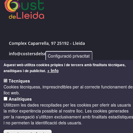
Complex Caparrella, 97 25192 - Lleida
info@costersdelsegre.es
Configuració privacitat
973 264 583
Aquest web utilitza cookies pròpies i de tercers amb finalitats tècniques,
+ Info
analítiques i de publicitat.
Tècniques
Cookies tècniquess, imprescindibles per al correcte funcionament de
© Copyright 2026 - Drets reservats
lloc web.
Analítiques
Accessibilitat
Avís legal
Cookies
Utilitzem les dades recopilades per les cookies per oferir als usuaris
la millor experiència possible al nostre lloc. Les cookies generades
per la navegació s’utilitzen exclusivament amb finalitats estadístique
Política de privacitat
i no permeten la identificació dels usuaris.