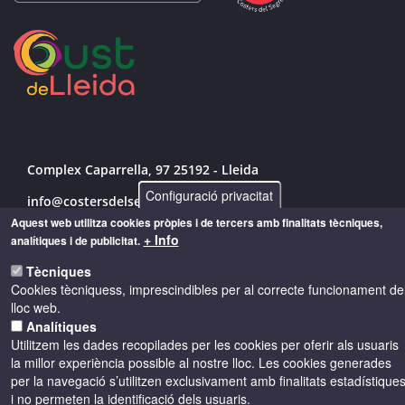
Complex Caparrella, 97 25192 - Lleida
Configuració privacitat
info@costersdelsegre.es
Aquest web utilitza cookies pròpies i de tercers amb finalitats tècniques,
973 264 583
+ Info
analítiques i de publicitat.
Tècniques
Cookies tècniquess, imprescindibles per al correcte funcionament de
© Copyright 2026 - Drets reservats
lloc web.
Analítiques
Utilitzem les dades recopilades per les cookies per oferir als usuaris
Accessibilitat
Avís legal
Cookies
la millor experiència possible al nostre lloc. Les cookies generades
per la navegació s’utilitzen exclusivament amb finalitats estadístique
i no permeten la identificació dels usuaris.
Política de privacitat