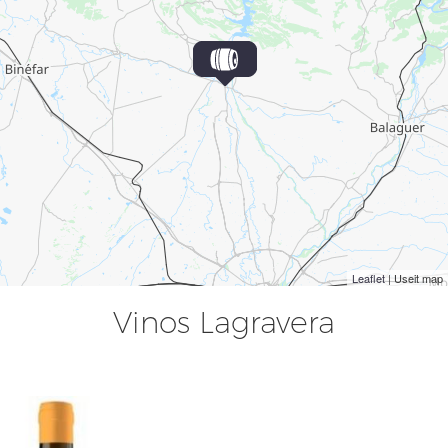
Leaflet
| Useit map
Vinos Lagravera