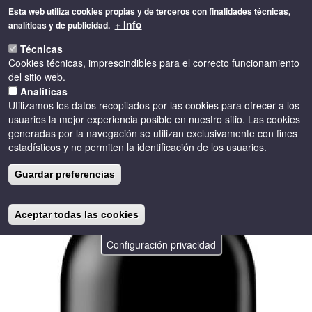
Pasar
Esta web utiliza cookies propias y de terceros con finalidades técnicas,
al
+ Info
analíticas y de publicidad.
contenido
Toggle
principal
Técnicas
naviga
Cookies técnicas, imprescindibles para el correcto funcionamiento
del sitio web.
Analíticas
Utilizamos los datos recopilados por las cookies para ofrecer a los
usuarios la mejor experiencia posible en nuestro sitio. Las cookies
generadas por la navegación se utilizan exclusivamente con fines
estadísticos y no permiten la identificación de los usuarios.
Guardar preferencias
Aceptar todas las cookies
Configuración privacidad