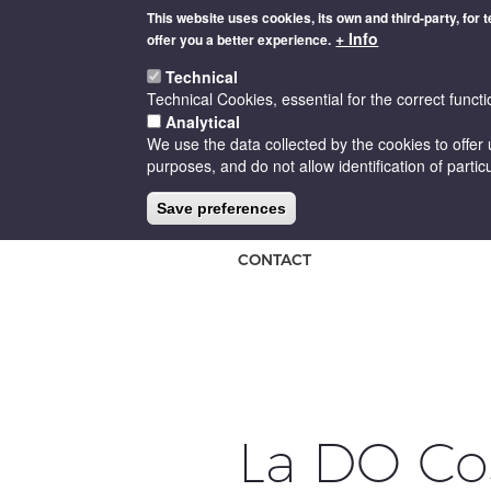
Skip
This website uses cookies, its own and third-party, for 
to
+ Info
offer you a better experience.
main
content
Technical
Technical Cookies, essential for the correct functi
Analytical
We use the data collected by the cookies to offer 
purposes, and do not allow identification of particu
HOME
THE D.O
CELLARS
Save preferences
CONTACT
La DO Cos