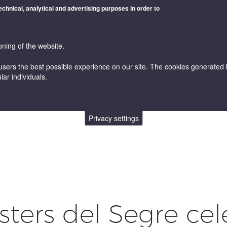
technical, analytical and advertising purposes in order to
oning of the website.
users the best possible experience on our site. The cookies generated by
lar individuals.
WINES
VINICULTURE AND ENOLOGY
ONLINE STORE
Privacy settings
ters del Segre cel