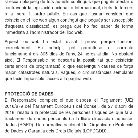
si escau bloqueig de tots aquells continguts que puguin afectar o
contravenir la legislació nacional, o internacional, drets de tercers
o la moral i l'ordre públic. En cas que l'usuari consideri que
existeix en el lloc web algun contingut que pogués ser susceptible
d'aquesta classificació, es prega que ho faci saber de forma
immediata a l'administrador del lloc web.
Aquest lloc web ha estat revisat i provat perquè funcioni
correctament. En principi, pot garantir-se el correcte
funcionament els 365 dies de l'any, 24 hores al dia. No obstant
això, El Responsable no descarta la possibilitat que existeixin
certs errors de programació, o que esdevinguin causes de força
major, catàstrofes naturals, vagues, o circumstàncies semblants
que facin impossible l'accés a la pàgina web.
PROTECCIÓ DE DADES
El Responsable compleix el que disposa el Reglament (UE)
2016/679 del Parlament Europeu i del Consell, de 27 d'abril de
2016, relatiu a la protecció de les persones físiques pel que fa al
tractament de dades personals i a la lliure circulació d'aquestes
dades (RGPD), i la normativa nacional Llei Orgànica de Protecció
de Dades y Garantia dels Drets Digitals (LOPDGDD).