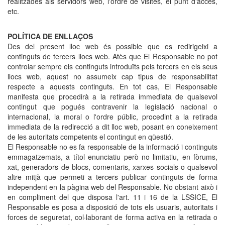
realitzades als servidors web, l'ordre de visites, el punt d'accés,
etc.
POLÍTICA DE ENLLAÇOS
Des del present lloc web és possible que es redirigeixi a
continguts de tercers llocs web. Atès que El Responsable no pot
controlar sempre els continguts introduïts pels tercers en els seus
llocs web, aquest no assumeix cap tipus de responsabilitat
respecte a aquests continguts. En tot cas, El Responsable
manifesta que procedirà a la retirada immediata de qualsevol
contingut que pogués contravenir la legislació nacional o
internacional, la moral o l'ordre públic, procedint a la retirada
immediata de la redirecció a dit lloc web, posant en coneixement
de les autoritats competents el contingut en qüestió.
El Responsable no es fa responsable de la informació i continguts
emmagatzemats, a títol enunciatiu però no limitatiu, en fòrums,
xat, generadors de blocs, comentaris, xarxes socials o qualsevol
altre mitjà que permeti a tercers publicar continguts de forma
independent en la pàgina web del Responsable. No obstant això i
en compliment del que disposa l'art. 11 i 16 de la LSSICE, El
Responsable es posa a disposició de tots els usuaris, autoritats i
forces de seguretat, col·laborant de forma activa en la retirada o