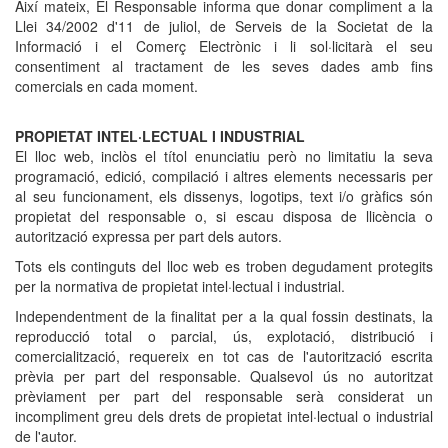
Així mateix, El Responsable informa que donar compliment a la
Llei 34/2002 d'11 de juliol, de Serveis de la Societat de la
Informació i el Comerç Electrònic i li sol·licitarà el seu
consentiment al tractament de les seves dades amb fins
comercials en cada moment.
PROPIETAT INTEL·LECTUAL I INDUSTRIAL
El lloc web, inclòs el títol enunciatiu però no limitatiu la seva
programació, edició, compilació i altres elements necessaris per
al seu funcionament, els dissenys, logotips, text i/o gràfics són
propietat del responsable o, si escau disposa de llicència o
autorització expressa per part dels autors.
Tots els continguts del lloc web es troben degudament protegits
per la normativa de propietat intel·lectual i industrial.
Independentment de la finalitat per a la qual fossin destinats, la
reproducció total o parcial, ús, explotació, distribució i
comercialització, requereix en tot cas de l'autorització escrita
prèvia per part del responsable. Qualsevol ús no autoritzat
prèviament per part del responsable serà considerat un
incompliment greu dels drets de propietat intel·lectual o industrial
de l'autor.