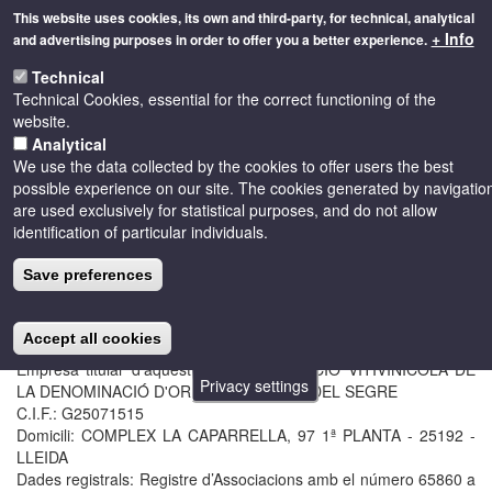
Skip
This website uses cookies, its own and third-party, for technical, analytical
to
+ Info
and advertising purposes in order to offer you a better experience.
main
Toggle
content
Technical
naviga
Technical Cookies, essential for the correct functioning of the
website.
Analytical
We use the data collected by the cookies to offer users the best
Legal warning
possible experience on our site. The cookies generated by navigatio
are used exclusively for statistical purposes, and do not allow
identification of particular individuals.
TITULAR DE LA WEB
En compliment del deure d’informar recollit en article 10 de la Llei
Save preferences
34/2002, d'11 de juliol, de Serveis de la Societat de la Informació i
del Comerç Electrònic, a continuació es reflecteixen les següents
dades:
Accept all cookies
Empresa titular d'aquesta web: ASSOCIACIÓ VITIVINÍCOLA DE
Privacy settings
LA DENOMINACIÓ D'ORIGEN COSTERS DEL SEGRE
C.I.F.: G25071515
Domicili: COMPLEX LA CAPARRELLA, 97 1ª PLANTA - 25192 -
LLEIDA
Dades registrals: Registre d’Associacions amb el número 65860 a