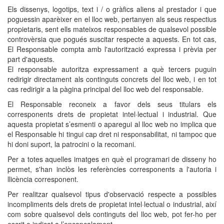
Els dissenys, logotips, text i / o gràfics aliens al prestador i que
poguessin aparèixer en el lloc web, pertanyen als seus respectius
propietaris, sent ells mateixos responsables de qualsevol possible
controvèrsia que pogués suscitar respecte a aquests. En tot cas,
El Responsable compta amb l'autorització expressa i prèvia per
part d'aquests.
El responsable autoritza expressament a què tercers puguin
redirigir directament als continguts concrets del lloc web, i en tot
cas redirigir a la pàgina principal del lloc web del responsable.
El Responsable reconeix a favor dels seus titulars els
corresponents drets de propietat intel·lectual i industrial. Que
aquesta propietat s’esmenti o aparegui al lloc web no implica que
el Responsable hi tingui cap dret ni responsabilitat, ni tampoc que
hi doni suport, la patrocini o la recomani.
Per a totes aquelles imatges en què el programari de disseny ho
permet, s'han inclòs les referències corresponents a l'autoria i
llicència corresponent.
Per realitzar qualsevol tipus d'observació respecte a possibles
incompliments dels drets de propietat intel·lectual o industrial, així
com sobre qualsevol dels continguts del lloc web, pot fer-ho per