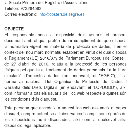
la Secció Primera del Registre d’Associacions.
Telèfon: 973264583
Correu electrònic:
info@costersdelsegre.es
OBJECTE
El responsable posa a disposició dels usuaris el present
document amb el qual pretén donar compliment del que disposa
la normativa vigent en matèria de protecció de dades, i en el
context del nou marc normatiu establert en virtut del qual disposa
el Reglament (UE) 2016/679 del Parlament Europeu i del Consell,
de 27 d'abril de 2016, relatiu a la protecció de les persones
físiques pel que fa al tractament de dades personals i a la lliure
circulació d'aquestes dades (en endavant, el "RGPD"), i la
normativa nacional Llei Orgànica de Protecció de Dades i
Garantia dels Drets Digitals (en endavant, el "LOPDGDD”), així
com informar a tots els usuaris del lloc web respecte a quines són
les condicions d'ús d'aquest.
Tota persona que accedeixi a aquest lloc web assumeix el paper
d'usuari, comprometent-se a l'observança i compliment rigorós de
les disposicions aquí disposades, així com a qualsevol altra
disposició legal aplicable.