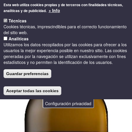
Pasar
Esta web utiliza cookies propias y de terceros con finalidades técnicas,
al
+ Info
analíticas y de publicidad.
contenido
Toggle
principal
Técnicas
naviga
Cookies técnicas, imprescindibles para el correcto funcionamiento
del sitio web.
Analíticas
Utilizamos los datos recopilados por las cookies para ofrecer a los
usuarios la mejor experiencia posible en nuestro sitio. Las cookies
generadas por la navegación se utilizan exclusivamente con fines
estadísticos y no permiten la identificación de los usuarios.
Guardar preferencias
Aceptar todas las cookies
Configuración privacidad