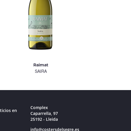
Raimat
Raimat
SAIRA
PIRINENCA
Complex
ticios en
Caparrella, 97
25192 - Lleida
info@costersdelsegre.es