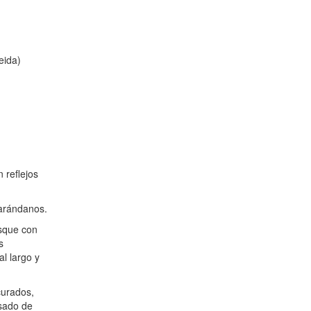
eida)
n reflejos
 arándanos.
osque con
s
l largo y
curados,
asado de